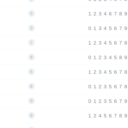
1
2
3
4
6
7
8
9
3
,
,
,
,
,
,
,
0
1
3
4
5
6
7
9
3
,
,
,
,
,
,
,
1
2
3
4
5
6
7
8
7
,
,
,
,
,
,
,
0
1
2
3
4
5
8
9
8
,
,
,
,
,
,
,
1
2
3
4
5
6
7
8
5
,
,
,
,
,
,
,
0
1
2
3
5
6
7
8
8
,
,
,
,
,
,
,
0
1
2
3
5
6
7
9
0
,
,
,
,
,
,
,
1
2
4
5
6
7
8
9
9
,
,
,
,
,
,
,