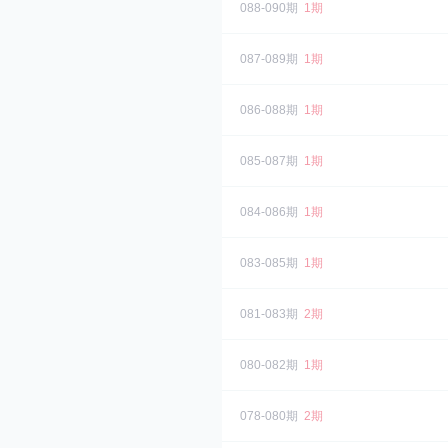
088-090期
1期
087-089期
1期
086-088期
1期
085-087期
1期
084-086期
1期
083-085期
1期
081-083期
2期
080-082期
1期
078-080期
2期