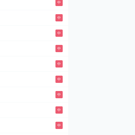
中
中
中
中
中
中
中
中
中