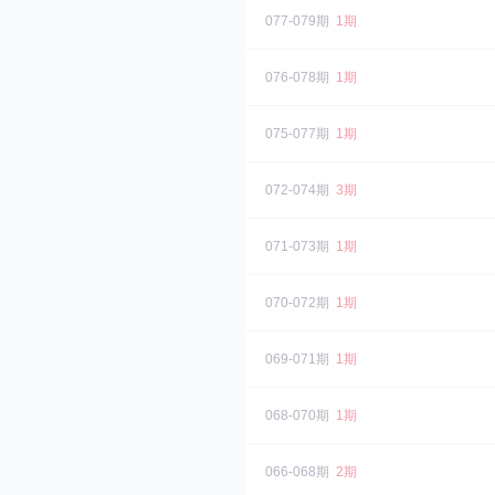
077-079期
1期
076-078期
1期
075-077期
1期
072-074期
3期
071-073期
1期
070-072期
1期
069-071期
1期
068-070期
1期
066-068期
2期